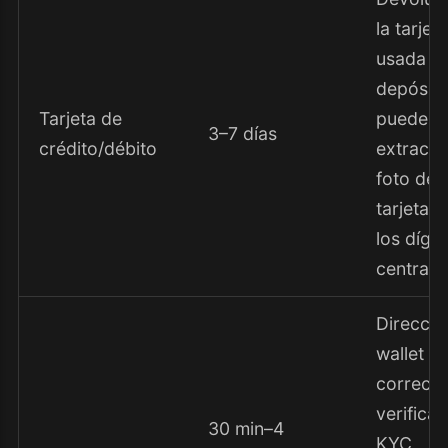
la tarjet
usada pa
depósito
Tarjeta de
pueden 
3–7 días
crédito/débito
extracto
foto de l
tarjeta (
los dígit
centrales
Direcció
wallet
correcta
verifica
30 min–4
KYC