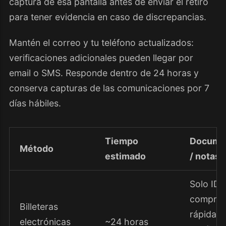
captura de esa pantalla antes de enviar el retiro
para tener evidencia en caso de discrepancias.
Mantén el correo y tu teléfono actualizados:
verificaciones adicionales pueden llegar por
email o SMS. Responde dentro de 24 horas y
conserva capturas de las comunicaciones por 7
días hábiles.
Tiempo
Docume
Método
estimado
/ notas
Solo ID 
comprob
Billeteras
rápida
electrónicas
~24 horas