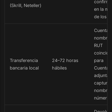
confirm
(Skrill, Neteller)
en la ma
de los c
Cuenta 
nombre 
RUT
coincide
Transferencia
24–72 horas
para
bancaria local
hábiles
Cuenta
adjuntar
captura
nombre 
número.
Devoluc