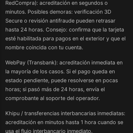
RedCompra): acreditación en segundos o
minutos. Posibles demoras: verificación 3D
Secure o revisión antifraude pueden retrasar
hasta 24 horas. Consejo: confirma que la tarjeta
esté habilitada para pagos en el exterior y que el
nombre coincida con tu cuenta.
WebPay (Transbank): acreditación inmediata en
la mayoría de los casos. Si el pago queda en
estado pendiente, puede resolverse en pocas
horas; si pasó más de 24 horas, envía el
comprobante al soporte del operador.
Khipu / transferencias interbancarias inmediatas:
acreditación en minutos hasta 1 hora cuando se
usa el flujo interbancario inmediato.