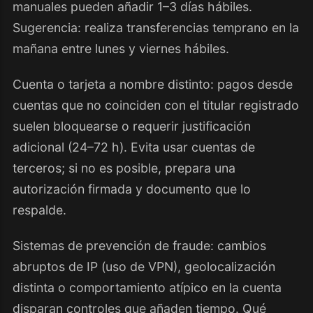
manuales pueden añadir 1–3 días hábiles.
Sugerencia: realiza transferencias temprano en la
mañana entre lunes y viernes hábiles.
Cuenta o tarjeta a nombre distinto: pagos desde
cuentas que no coinciden con el titular registrado
suelen bloquearse o requerir justificación
adicional (24–72 h). Evita usar cuentas de
terceros; si no es posible, prepara una
autorización firmada y documento que lo
respalde.
Sistemas de prevención de fraude: cambios
abruptos de IP (uso de VPN), geolocalización
distinta o comportamiento atípico en la cuenta
disparan controles que añaden tiempo. Qué