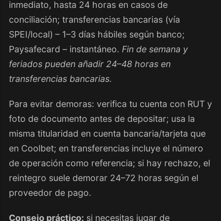
inmediato, hasta 24 horas en casos de
conciliación; transferencias bancarias (vía
SPEI/local) – 1–3 días hábiles según banco;
Paysafecard – instantáneo.
Fin de semana y
feriados pueden añadir 24–48 horas en
transferencias bancarias.
Para evitar demoras: verifica tu cuenta con RUT y
foto de documento antes de depositar; usa la
misma titularidad en cuenta bancaria/tarjeta que
en Coolbet; en transferencias incluye el número
de operación como referencia; si hay rechazo, el
reintegro suele demorar 24–72 horas según el
proveedor de pago.
Consejo práctico:
si necesitas jugar de