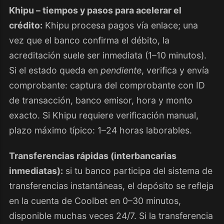
Khipu – tiempos y pasos para acelerar el
crédito:
Khipu procesa pagos vía enlace; una
vez que el banco confirma el débito, la
acreditación suele ser inmediata (1–10 minutos).
Si el estado queda en
pendiente
, verifica y envía
comprobante: captura del comprobante con ID
de transacción, banco emisor, hora y monto
exacto. Si Khipu requiere verificación manual,
plazo máximo típico: 1–24 horas laborables.
Transferencias rápidas (interbancarias
inmediatas):
si tu banco participa del sistema de
transferencias instantáneas, el depósito se refleja
en la cuenta de Coolbet en 0–30 minutos,
disponible muchas veces 24/7. Si la transferencia