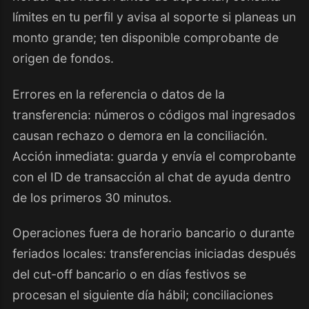
límites en tu perfil y avisa al soporte si planeas un
monto grande; ten disponible comprobante de
origen de fondos.
Errores en la referencia o datos de la
transferencia: números o códigos mal ingresados
causan rechazo o demora en la conciliación.
Acción inmediata: guarda y envía el comprobante
con el ID de transacción al chat de ayuda dentro
de los primeros 30 minutos.
Operaciones fuera de horario bancario o durante
feriados locales: transferencias iniciadas después
del cut-off bancario o en días festivos se
procesan el siguiente día hábil; conciliaciones