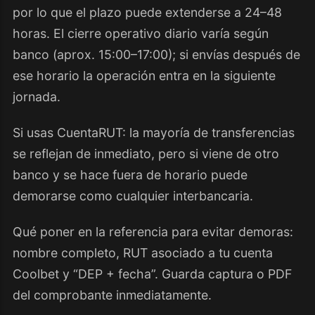
por lo que el plazo puede extenderse a 24–48
horas. El cierre operativo diario varía según
banco (aprox. 15:00–17:00); si envías después de
ese horario la operación entra en la siguiente
jornada.
Si usas CuentaRUT: la mayoría de transferencias
se reflejan de inmediato, pero si viene de otro
banco y se hace fuera de horario puede
demorarse como cualquier interbancaria.
Qué poner en la referencia para evitar demoras:
nombre completo, RUT asociado a tu cuenta
Coolbet y “DEP + fecha”. Guarda captura o PDF
del comprobante inmediatamente.