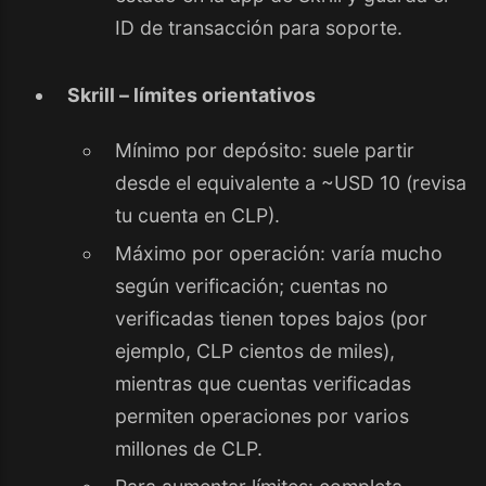
ID de transacción para soporte.
Skrill – límites orientativos
Mínimo por depósito: suele partir
desde el equivalente a ~USD 10 (revisa
tu cuenta en CLP).
Máximo por operación: varía mucho
según verificación; cuentas no
verificadas tienen topes bajos (por
ejemplo, CLP cientos de miles),
mientras que cuentas verificadas
permiten operaciones por varios
millones de CLP.