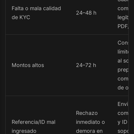
Falta o mala calidad
compr
24–48 h
de KYC
legible
PDF/J
Consul
límites
al sop
Montos altos
24–72 h
prepar
compr
de ori
Enviar
Rechazo
compr
Referencia/ID mal
inmediato o
y ID al
ingresado
demora en
soport