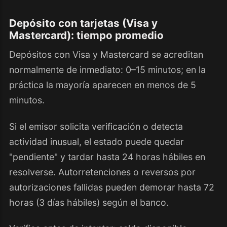
Depósito con tarjetas (Visa y
Mastercard): tiempo promedio
Depósitos con Visa y Mastercard se acreditan
normalmente de inmediato: 0–15 minutos; en la
práctica la mayoría aparecen en menos de 5
minutos.
Si el emisor solicita verificación o detecta
actividad inusual, el estado puede quedar
"pendiente" y tardar hasta 24 horas hábiles en
resolverse. Autorretenciones o reversos por
autorizaciones fallidas pueden demorar hasta 72
horas (3 días hábiles) según el banco.