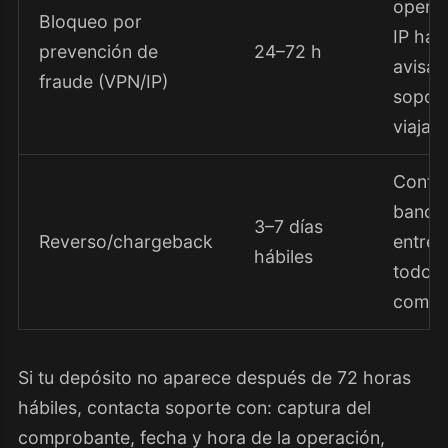
opera
Bloqueo por
IP habi
prevención de
24–72 h
avisar 
fraude (VPN/IP)
soport
viajas
Conta
banco
3–7 días
Reverso/chargeback
entreg
hábiles
todos 
compr
Si tu depósito no aparece después de 72 horas
hábiles, contacta soporte con: captura del
comprobante, fecha y hora de la operación,