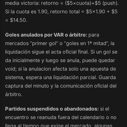
media victoria: retorno = ($5×cuota)+$5 (push).
Si la cuota es 1.90, retorno total = $5×1.90 + $5
= $14.50.
Goles anulados por VAR o árbitro:
para
mercados “primer gol” o “goles en 1ª mitad”, la
liquidación sigue el acta oficial final. Si un gol se
da inicialmente y luego se anula, puede quedar
void; si la anulacion afecta solo una apuesta de
sistema, espera una liquidación parcial. Guarda
captura del minuto y la comunicación oficial del
árbitro.
Partidos suspendidos o abandonados:
si el
encuentro se reanuda fuera del calendario o no
llega al tiempo que exige el mercado, algunas