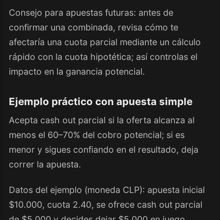
Consejo para apuestas futuras: antes de
confirmar una combinada, revisa cómo te
afectaría una cuota parcial mediante un cálculo
rápido con la cuota hipotética; así controlas el
impacto en la ganancia potencial.
Ejemplo práctico con apuesta simple
Acepta cash out parcial si la oferta alcanza al
menos el 60–70% del cobro potencial; si es
menor y sigues confiando en el resultado, deja
correr la apuesta.
Datos del ejemplo (moneda CLP): apuesta inicial
$10.000, cuota 2.40, se ofrece cash out parcial
de $5.000 y decides dejar $5.000 en juego.