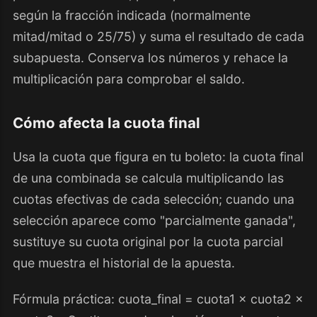
según la fracción indicada (normalmente
mitad/mitad o 25/75) y suma el resultado de cada
subapuesta. Conserva los números y rehace la
multiplicación para comprobar el saldo.
Cómo afecta la cuota final
Usa la cuota que figura en tu boleto: la cuota final
de una combinada se calcula multiplicando las
cuotas efectivas de cada selección; cuando una
selección aparece como "parcialmente ganada",
sustituye su cuota original por la cuota parcial
que muestra el historial de la apuesta.
Fórmula práctica: cuota_final = cuota1 × cuota2 ×