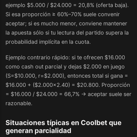
ejemplo $5.000 / $24.000 = 20,8% (oferta baja).
Si esa proporción ≥ 60%–70% suele convenir
aceptar; si es mucho menor, conviene mantener
la apuesta sólo si tu lectura del partido supera la
probabilidad implícita en la cuota.
Ejemplo contrario rápido: si te ofrecen $16.000
como cash out parcial y dejas $2.000 en juego
(S=$10.000, r=$2.000), entonces total si gana =
$16.000 + ($2.000×2.40) = $20.800. Proporción
= $16.000 / $24.000 = 66,7% → aceptar suele ser
razonable.
Situaciones típicas en Coolbet que
generan parcialidad