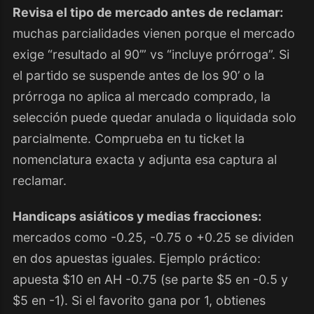
Revisa el tipo de mercado antes de reclamar:
muchas parcialidades vienen porque el mercado
exige “resultado al 90’” vs “incluye prórroga”. Si
el partido se suspende antes de los 90’ o la
prórroga no aplica al mercado comprado, la
selección puede quedar anulada o liquidada solo
parcialmente. Comprueba en tu ticket la
nomenclatura exacta y adjunta esa captura al
reclamar.
Handicaps asiáticos y medias fracciones:
mercados como -0.25, -0.75 o +0.25 se dividen
en dos apuestas iguales. Ejemplo práctico:
apuesta $10 en AH -0.75 (se parte $5 en -0.5 y
$5 en -1). Si el favorito gana por 1, obtienes