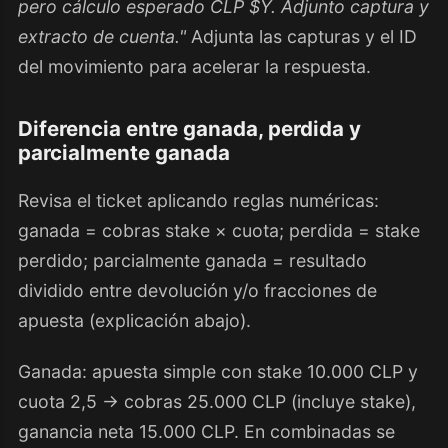
pero cálculo esperado CLP $Y. Adjunto captura y
extracto de cuenta."
Adjunta las capturas y el ID
del movimiento para acelerar la respuesta.
Diferencia entre ganada, perdida y
parcialmente ganada
Revisa el ticket aplicando reglas numéricas:
ganada = cobras stake × cuota; perdida = stake
perdido; parcialmente ganada = resultado
dividido entre devolución y/o fracciones de
apuesta (explicación abajo).
Ganada: apuesta simple con stake 10.000 CLP y
cuota 2,5 → cobras 25.000 CLP (incluye stake),
ganancia neta 15.000 CLP. En combinadas se