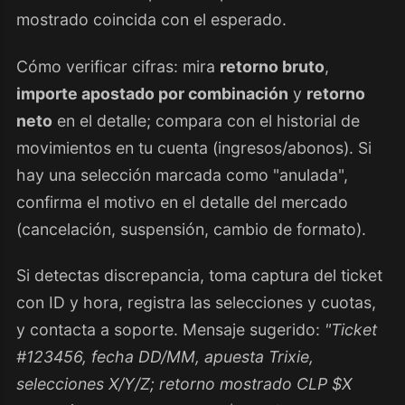
mostrado coincida con el esperado.
Cómo verificar cifras: mira
retorno bruto
,
importe apostado por combinación
y
retorno
neto
en el detalle; compara con el historial de
movimientos en tu cuenta (ingresos/abonos). Si
hay una selección marcada como "anulada",
confirma el motivo en el detalle del mercado
(cancelación, suspensión, cambio de formato).
Si detectas discrepancia, toma captura del ticket
con ID y hora, registra las selecciones y cuotas,
y contacta a soporte. Mensaje sugerido:
"Ticket
#123456, fecha DD/MM, apuesta Trixie,
selecciones X/Y/Z; retorno mostrado CLP $X