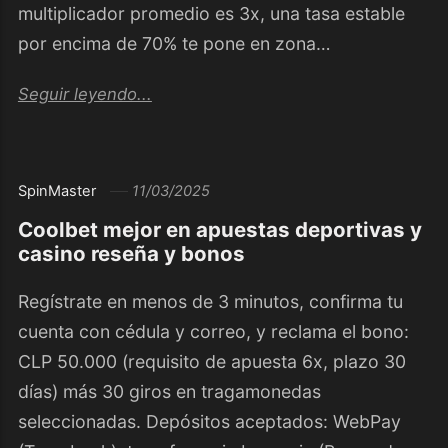
multiplicador promedio es 3x, una tasa estable
por encima de 70% te pone en zona…
Seguir leyendo...
SpinMaster
11/03/2025
Coolbet mejor en apuestas deportivas y
casino reseña y bonos
Regístrate en menos de 3 minutos, confirma tu
cuenta con cédula y correo, y reclama el bono:
CLP 50.000 (requisito de apuesta 6x, plazo 30
días) más 30 giros en tragamonedas
seleccionadas. Depósitos aceptados: WebPay