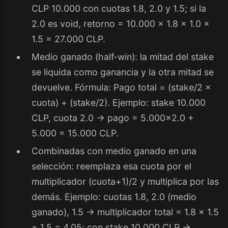
CLP 10.000 con cuotas 1.8, 2.0 y 1.5; si la
2.0 es void, retorno = 10.000 × 1.8 × 1.0 ×
1.5 = 27.000 CLP.
Medio ganado (half-win): la mitad del stake
se liquida como ganancia y la otra mitad se
devuelve. Fórmula: Pago total = (stake/2 ×
cuota) + (stake/2). Ejemplo: stake 10.000
CLP, cuota 2.0 → pago = 5.000×2.0 +
5.000 = 15.000 CLP.
Combinadas con medio ganado en una
selección: reemplaza esa cuota por el
multiplicador (cuota+1)/2 y multiplica por las
demás. Ejemplo: cuotas 1.8, 2.0 (medio
ganado), 1.5 → multiplicador total = 1.8 × 1.5
× 1.5 = 4.05; con stake 10.000 CLP →