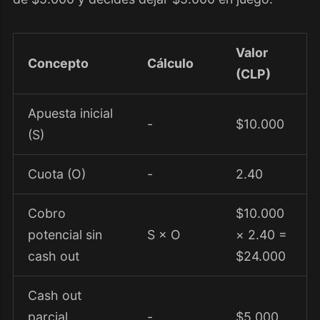
Valor
Concepto
Cálculo
(CLP)
Apuesta inicial
-
$10.000
(S)
Cuota (O)
-
2.40
Cobro
$10.000
potencial sin
S × O
× 2.40 =
cash out
$24.000
Cash out
parcial
-
$5.000