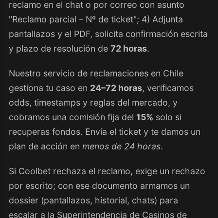
reclamo en el chat o por correo con asunto
"Reclamo parcial – Nº de ticket"; 4) Adjunta
pantallazos y el PDF, solicita confirmación escrita
y plazo de resolución de
72 horas
.
Nuestro servicio de reclamaciones en Chile
gestiona tu caso en
24–72 horas
, verificamos
odds, timestamps y reglas del mercado, y
cobramos una comisión fija del
15%
solo si
recuperas fondos. Envía el ticket y te damos un
plan de acción en
menos de 24 horas
.
Si Coolbet rechaza el reclamo, exige un rechazo
por escrito; con ese documento armamos un
dossier (pantallazos, historial, chats) para
escalar a la Superintendencia de Casinos de