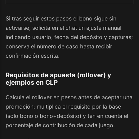
Si tras seguir estos pasos el bono sigue sin
activarse, solicita en el chat un ajuste manual
indicando usuario, fecha del depósito y capturas;
conserva el número de caso hasta recibir
confirmación escrita.
Requisitos de apuesta (rollover) y
ejemplos en CLP
Calcula el rollover en pesos antes de aceptar una
promoción: multiplica el requisito por la base
(solo bono o bono+depósito) y ten en cuenta el
porcentaje de contribución de cada juego.