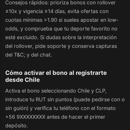
Consejos rápidos: prioriza bonos con rollover
≤10x y vigencia ≥14 días, evita ofertas con
cuotas mínimas >1.90 si sueles apostar en low-
odds, y comprueba que tu deporte favorito no
esté excluido. Si dudas sobre la interpretación
del rollover, pide soporte y conserva capturas
del T&C; y del chat.
Cómo activar el bono al registrarte
desde Chile
Activa el bono seleccionando Chile y CLP,
introduce tu RUT sin puntos (puede pedirse con o
sin guión) y verifica tu teléfono con el formato
+56 9XXXXXXXX antes de hacer el primer
depósito.