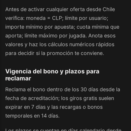
Antes de activar cualquier oferta desde Chile
verifica: moneda = CLP; límite por usuario;
importe mínimo por apuesta; cuota mínima que
aporta; límite máximo por jugada. Anota esos
valores y haz los cálculos numéricos rápidos
para decidir si la promoción te conviene.
Vigencia del bono y plazos para
reclamar
Reclama el bono dentro de los 30 días desde la
fecha de acreditación; los giros gratis suelen
expirar en 7 días y las recargas o bonos
temporales en 14 días.
Los plazos se cuentan en días calendario desde