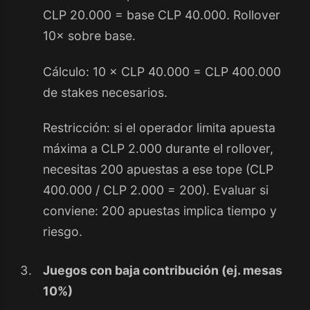
CLP 20.000 = base CLP 40.000. Rollover
10× sobre base.
Cálculo: 10 × CLP 40.000 = CLP 400.000
de stakes necesarios.
Restricción: si el operador limita apuesta
máxima a CLP 2.000 durante el rollover,
necesitas 200 apuestas a ese tope (CLP
400.000 / CLP 2.000 = 200). Evaluar si
conviene: 200 apuestas implica tiempo y
riesgo.
Juegos con baja contribución (ej. mesas
10%)