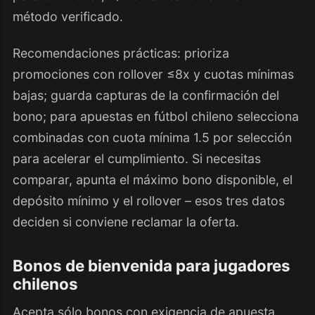
método verificado.
Recomendaciones prácticas: prioriza
promociones con rollover ≤8x y cuotas mínimas
bajas; guarda capturas de la confirmación del
bono; para apuestas en fútbol chileno selecciona
combinadas con cuota mínima 1.5 por selección
para acelerar el cumplimiento. Si necesitas
comparar, apunta el máximo bono disponible, el
depósito mínimo y el rollover – esos tres datos
deciden si conviene reclamar la oferta.
Bonos de bienvenida para jugadores
chilenos
Acepta sólo bonos con exigencia de apuesta