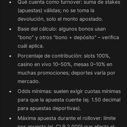
Qué cuenta como turnover: suma de stakes
(apuestas) válidas; no se toma la
devolución, solo el monto apostado.
Base del cálculo: algunos bonos usan
"bono" y otros "bono + depósito" – verifica
cuál aplica.
Porcentaje de contribución: slots 100%,
casino en vivo 10–50%, mesas 0–10% en
muchas promociones; deportes varía por
mercado.
Odds mínimas: suelen exigir cuotas mínimas
para que la apuesta cuente (ej. 1.50 decimal
para apuestas deportivas).
Máxima apuesta durante el rollover: límite
por apuesta (ej. CLP 2.000) que afecta el