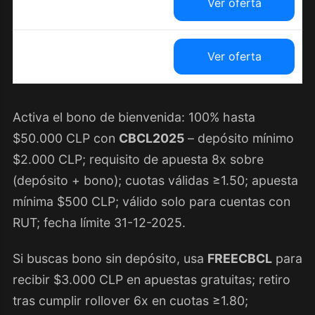
Ver oferta
Ver oferta
Activa el bono de bienvenida: 100% hasta
$50.000 CLP con
CBCL2025
– depósito mínimo
$2.000 CLP; requisito de apuesta 8x sobre
(depósito + bono); cuotas válidas ≥1.50; apuesta
mínima $500 CLP; válido solo para cuentas con
RUT; fecha límite 31-12-2025.
Si buscas bono sin depósito, usa
FREECBCL
para
recibir $3.000 CLP en apuestas gratuitas; retiro
tras cumplir rollover 6x en cuotas ≥1.80;