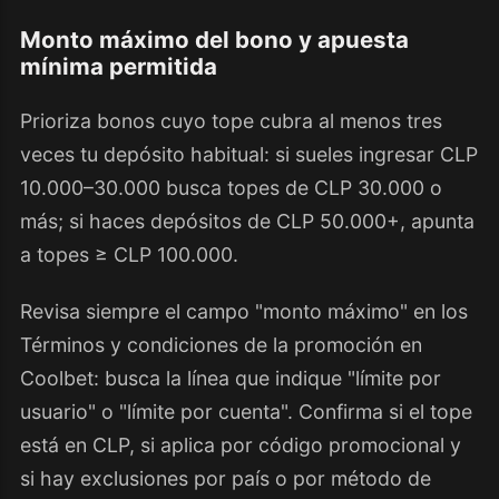
Monto máximo del bono y apuesta
mínima permitida
Prioriza bonos cuyo tope cubra al menos tres
veces tu depósito habitual: si sueles ingresar CLP
10.000–30.000 busca topes de CLP 30.000 o
más; si haces depósitos de CLP 50.000+, apunta
a topes ≥ CLP 100.000.
Revisa siempre el campo "monto máximo" en los
Términos y condiciones de la promoción en
Coolbet: busca la línea que indique "límite por
usuario" o "límite por cuenta". Confirma si el tope
está en CLP, si aplica por código promocional y
si hay exclusiones por país o por método de