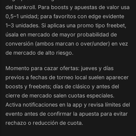
del bankroll. Para boosts y apuestas de valor usa
0,5–1 unidad; para favoritos con edge evidente
1–3 unidades. Si aplicas una promo tipo freebet,
úsala en mercado de mayor probabilidad de
conversión (ambos marcan o over/under) en vez
de mercado de alto riesgo.
Momento para cazar ofertas: jueves y días
previos a fechas de torneo local suelen aparecer
boosts y freebets; días de clásico y antes del
cierre de mercado salen cuotas especiales.
Activa notificaciones en la app y revisa límites del
evento antes de confirmar la apuesta para evitar
rechazo o reducción de cuota.