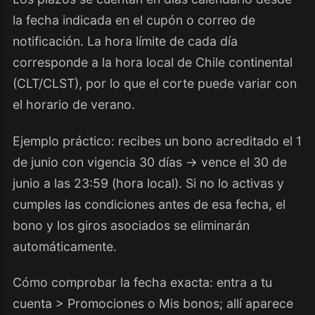
la fecha indicada en el cupón o correo de
notificación. La hora límite de cada día
corresponde a la hora local de Chile continental
(CLT/CLST), por lo que el corte puede variar con
el horario de verano.
Ejemplo práctico: recibes un bono acreditado el 1
de junio con vigencia 30 días → vence el 30 de
junio a las 23:59 (hora local). Si no lo activas y
cumples las condiciones antes de esa fecha, el
bono y los giros asociados se eliminarán
automáticamente.
Cómo comprobar la fecha exacta: entra a tu
cuenta > Promociones o Mis bonos; allí aparece