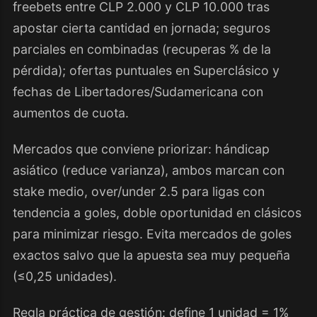
freebets entre CLP 2.000 y CLP 10.000 tras
apostar cierta cantidad en jornada; seguros
parciales en combinadas (recuperas % de la
pérdida); ofertas puntuales en Superclásico y
fechas de Libertadores/Sudamericana con
aumentos de cuota.
Mercados que conviene priorizar: hándicap
asiático (reduce varianza), ambos marcan con
stake medio, over/under 2.5 para ligas con
tendencia a goles, doble oportunidad en clásicos
para minimizar riesgo. Evita mercados de goles
exactos salvo que la apuesta sea muy pequeña
(≤0,25 unidades).
Regla práctica de gestión: define 1 unidad = 1%