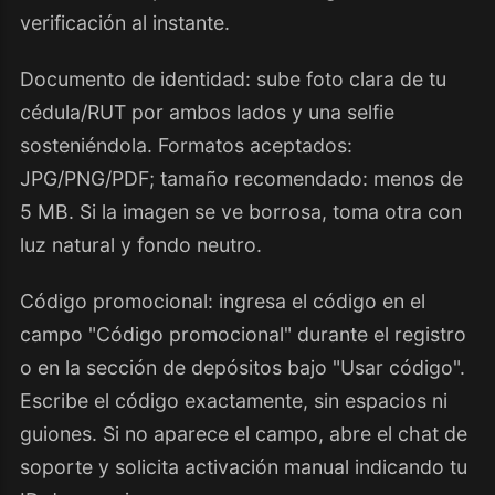
verificación al instante.
Documento de identidad: sube foto clara de tu
cédula/RUT por ambos lados y una selfie
sosteniéndola. Formatos aceptados:
JPG/PNG/PDF; tamaño recomendado: menos de
5 MB. Si la imagen se ve borrosa, toma otra con
luz natural y fondo neutro.
Código promocional: ingresa el código en el
campo "Código promocional" durante el registro
o en la sección de depósitos bajo "Usar código".
Escribe el código exactamente, sin espacios ni
guiones. Si no aparece el campo, abre el chat de
soporte y solicita activación manual indicando tu