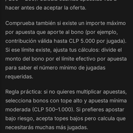
hacer antes de aceptar la oferta.
Comprueba también si existe un importe máximo
por apuesta que aporte al bono (por ejemplo,
contribución válida hasta CLP 5.000 por jugada).
Si ese límite existe, ajusta tus cálculos: divide el
monto del bono por el límite efectivo por apuesta
para saber el número mínimo de jugadas
requeridas.
Regla práctica: si no quieres multiplicar apuestas,
selecciona bonos con tope alto y apuesta mínima
moderada (CLP 500–1.000). Si prefieres apostar
bajo riesgo, acepta topes bajos pero calcula que
necesitarás muchas más jugadas.